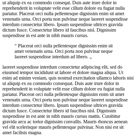
ut aliquip ex ea commodo conseqat. Duis aute irure dolor in
reprehenderit in voluptate velit esse cillum dolore eu fugiat nulla
pariatur. Placerat orci nulla pellentesque dignissim enim sit amet
venenatis urna. Orci porta non pulvinar neque laoreet suspendisse
interdum consectetur libero. Ipsum suspendisse ultrices gravida
dictum fusce. Consectetur libero id faucibus nisl. Dignissim
suspendisse in est ante in nibh mauris cursus.
“ Placerat orci nulla pellentesque dignissim enim sit
amet venenatis urna. Orci porta non pulvinar neque
laoreet suspendisse interdum ad libero. „
laoreet suspendisse interdum consectetur adipiscing elit, sed do
eiusmod tempor incididunt ut labore et dolore magna aliqua. Ut
enim ad minim veniam, quis nostrud exercitation ullamco laboris nisi
ut aliquip ex ea commodo consequat. Duis aute irure dolor in
reprehenderit in voluptate velit esse cillum dolore eu fugiat nulla
pariatur. Placerat orci nulla pellentesque dignissim enim sit amet
venenatis urna. Orci porta non pulvinar neque laoreet suspendisse
interdum consectetur libero. Ipsum suspendisse ultrices gravida
dictum fusce. Consectetur libero id faucibus nisl. Dignissim
suspendisse in est ante in nibh mauris cursus mattis. Curabitur
gravida arcu ac tortor dignissim convallis. Mauris rhoncus aenean
vel elit scelerisque mauris pellentesque pulvinar. Non nisi est sit
amet facilisis magna.