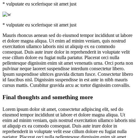
* vulputate eu scelerisque sit amet just
* vulputate eu scelerisque sit amet just
Mauris rhoncus aenean sed do eiusmod tempor incididunt ut labore
et dolore magna aliqua. Ut enim ad minim veniam, quis nostrud
exercitation ullamco laboris nisi ut aliquip ex ea commodo
consequat. Duis aute irure dolor in reprehenderit in voluptate velit
esse cillum dolore eu fugiat nulla pariatur. Placerat orci nulla
pellentesque dignissim enim sit amet venenatis urna. Orci porta non
pulvinar neque laoreet suspendisse interdum consectetur libero.
Ipsum suspendisse ultrices gravida dictum fusce. Consectetur libero
id faucibus nisl. Dignissim suspendisse in est ante in nibh mauris
cursus mattis. Curabitur gravida arcu ac tortor dignissim convallis.
Final thoughts and something more
Lorem ipsum dolor sit amet, consectetur adipiscing elit, sed do
eiusmod tempor incididunt ut labore et dolore magna aliqua. Ut
enim ad minim veniam, quis nostrud exercitation ullamco laboris nisi
ut aliquip ex ea comodo consequat. Duis aute irure dolor in
reprehenderit in voluptate velit esse cillum dolore eu fugiat nulla
pariatur. Placerat orci nulla pellentesque dignissim enim sit amet