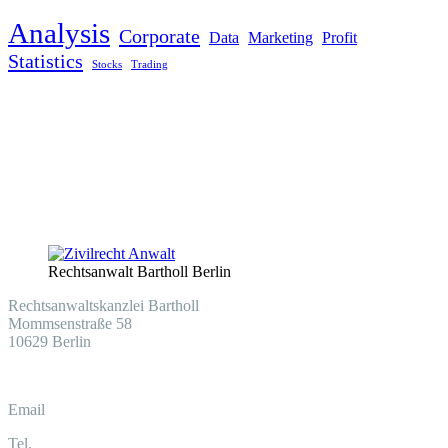
Analysis
Corporate
Data
Marketing
Profit
Statistics
Stocks
Trading
Rechtsanwalt Bartholl Berlin
Rechtsanwaltskanzlei Bartholl
Mommsenstraße 58
10629 Berlin
Email
info@030-anwalt.de
Tel.
030 577039830