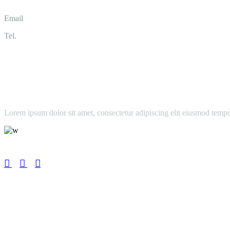
Email
info@030-anwalt.de
Tel.
030 577039830
Lorem ipsum dolor sit amet, consectetur adipiscing elit eiusmod temp
leroux@qodeinteractive.com